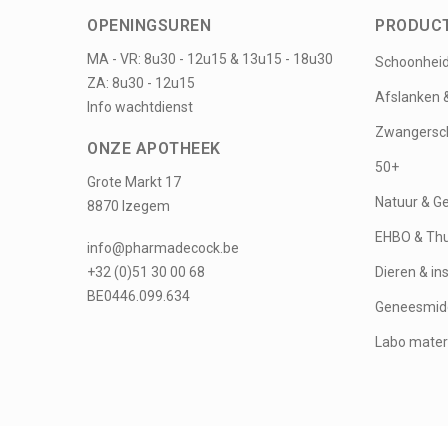
OPENINGSUREN
PRODUC
MA - VR: 8u30 - 12u15 & 13u15 - 18u30
Schoonheid
ZA: 8u30 - 12u15
Afslanken 
Info wachtdienst
Zwangersch
ONZE APOTHEEK
50+
Grote Markt 17
Natuur & G
8870 Izegem
EHBO & Thu
info@pharmadecock.be
+32 (0)51 30 00 68
Dieren & in
BE0446.099.634
Geneesmid
Labo mater