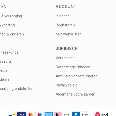
TEN
ACCOUNT
 & verzorging
Inloggen
& voeding
Registreren
ap & kinderen
Mijn wenslijsten
JURIDISCH
eneeskunde
Verzending
iszorg
Betaalmogelijkheden
secten
Annuleren of retourneren
delen
Privacybeleid
iaal en grondstoffen
Algemene voorwaarden